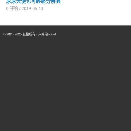
尿尿大便也可輕鬆分解異
味｜臭味滾除臭噴霧
0 評論
/
2019-05-13
© 2020-2025 版權所有 - 臭味滾odout